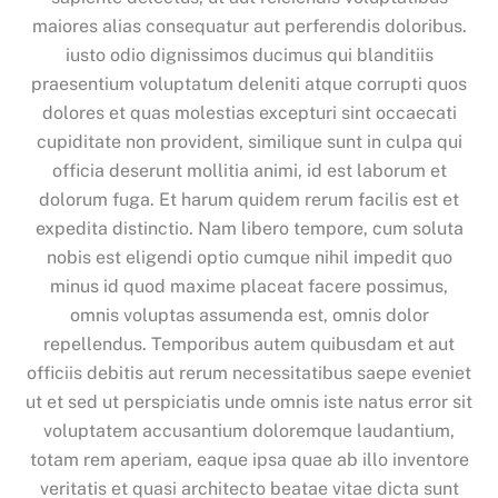
maiores alias consequatur aut perferendis doloribus.
iusto odio dignissimos ducimus qui blanditiis
praesentium voluptatum deleniti atque corrupti quos
dolores et quas molestias excepturi sint occaecati
cupiditate non provident, similique sunt in culpa qui
officia deserunt mollitia animi, id est laborum et
dolorum fuga. Et harum quidem rerum facilis est et
expedita distinctio. Nam libero tempore, cum soluta
nobis est eligendi optio cumque nihil impedit quo
minus id quod maxime placeat facere possimus,
omnis voluptas assumenda est, omnis dolor
repellendus. Temporibus autem quibusdam et aut
officiis debitis aut rerum necessitatibus saepe eveniet
ut et sed ut perspiciatis unde omnis iste natus error sit
voluptatem accusantium doloremque laudantium,
totam rem aperiam, eaque ipsa quae ab illo inventore
veritatis et quasi architecto beatae vitae dicta sunt