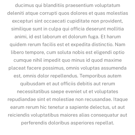
ducimus qui blanditiis praesentium voluptatum
deleniti atque corrupti quos dolores et quas molestias
excepturi sint occaecati cupiditate non provident,
similique sunt in culpa qui officia deserunt mollitia
animi, id est laborum et dolorum fuga. Et harum
quidem rerum facilis est et expedita distinctio. Nam
libero tempore, cum soluta nobis est eligendi optio
cumque nihil impedit quo minus id quod maxime
placeat facere possimus, omnis voluptas assumenda
est, omnis dolor repellendus. Temporibus autem
quibusdam et aut officiis debitis aut rerum
necessitatibus saepe eveniet ut et voluptates
repudiandae sint et molestiae non recusandae. Itaque
earum rerum hic tenetur a sapiente delectus, ut aut
reiciendis voluptatibus maiores alias consequatur aut
perferendis doloribus asperiores repellat.