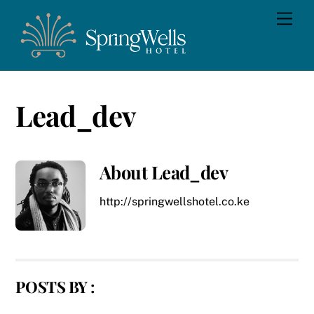
Skip
Men
to
content
Lead_dev
About
Lead_dev
http://springwellshotel.co.ke
POSTS BY :