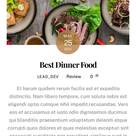
MAY
25
2021
Best Dinner Food
Review
0
LEAD_DEV
Et harum quidem rerum facilis est et expedita
distinctio. Nam libero tempore, cum soluta nobis est
eligendi optio cumque nihil impedit.recusandae. Vero
eos et accusamus et iusto odio dignissimos ducimus
qui blanditiis praesentium voluptatum deleniti atque
corrupti quos dolores et quas molestias excepturi sint
occaecati cupiditate non provident, similique sunt in