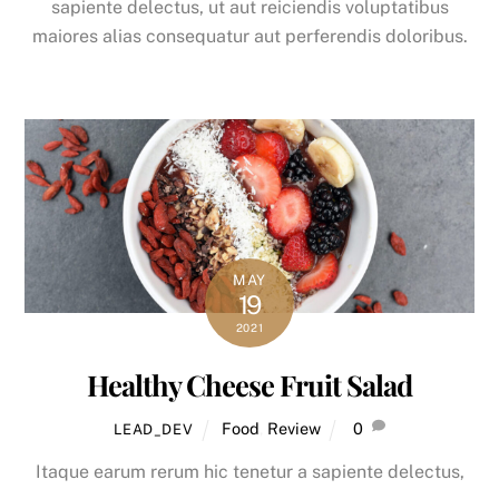
sapiente delectus, ut aut reiciendis voluptatibus
maiores alias consequatur aut perferendis doloribus.
MAY
19
2021
Healthy Cheese Fruit Salad
Back
Food
,
Review
0
LEAD_DEV
To
Itaque earum rerum hic tenetur a sapiente delectus,
Top