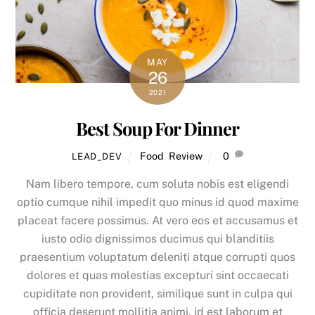
MAY
26
2021
Best Soup For Dinner
Food
,
Review
0
LEAD_DEV
Nam libero tempore, cum soluta nobis est eligendi
optio cumque nihil impedit quo minus id quod maxime
placeat facere possimus. At vero eos et accusamus et
iusto odio dignissimos ducimus qui blanditiis
praesentium voluptatum deleniti atque corrupti quos
dolores et quas molestias excepturi sint occaecati
cupiditate non provident, similique sunt in culpa qui
officia deserunt mollitia animi, id est laborum et