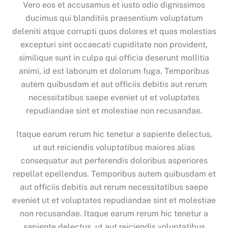
Vero eos et accusamus et iusto odio dignissimos
ducimus qui blanditiis praesentium voluptatum
deleniti atque corrupti quos dolores et quas molestias
excepturi sint occaecati cupiditate non provident,
similique sunt in culpa qui officia deserunt mollitia
animi, id est laborum et dolorum fuga. Temporibus
autem quibusdam et aut officiis debitis aut rerum
necessitatibus saepe eveniet ut et voluptates
repudiandae sint et molestiae non recusandae.
Itaque earum rerum hic tenetur a sapiente delectus,
ut aut reiciendis voluptatibus maiores alias
consequatur aut perferendis doloribus asperiores
repellat epellendus. Temporibus autem quibusdam et
aut officiis debitis aut rerum necessitatibus saepe
eveniet ut et voluptates repudiandae sint et molestiae
non recusandae. Itaque earum rerum hic tenetur a
sapiente delectus, ut aut reiciendis voluptatibus